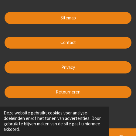
Sitemap
Contact
Privacy
Retourneren
1
2
3
4
5
Deze website gebruikt cookies voor analyse-
S
R
doeleinden en/of het tonen van advertenties. Door
t
s
s
s
s
s
a
200 stemmen
gebruik te blijven maken van de site gaat u hiermee
e
t
t
t
t
t
t
akkoord.
m
i
e
e
e
e
e
m