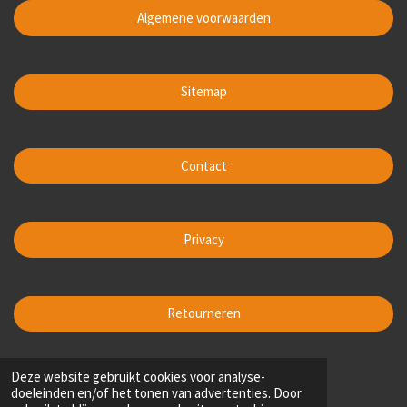
Algemene voorwaarden
Sitemap
Contact
Privacy
Retourneren
1
2
3
4
5
Deze website gebruikt cookies voor analyse-
S
R
doeleinden en/of het tonen van advertenties. Door
t
s
s
s
s
s
a
200 stemmen