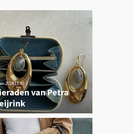
jan 2024
13:40
ieraden van Petra
eijrink