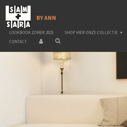
Ga
direct
BY ANN
naar
de
hoofdinhoud
LOOKBOOK ZOMER 2025
SHOP HIER ONZE COLLECTIE
CONTACT