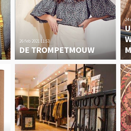
24 
U
W
26 feb 2021
11:53
DE TROMPETMOUW
M