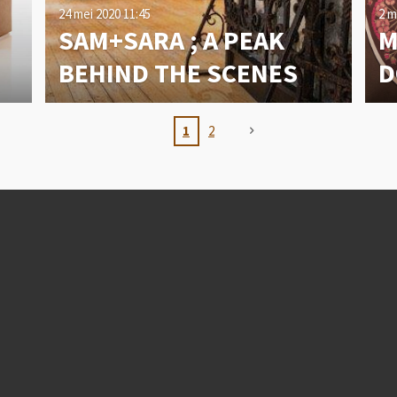
24 mei 2020
11:45
2 m
SAM+SARA ; A PEAK
M
BEHIND THE SCENES
D
1
2