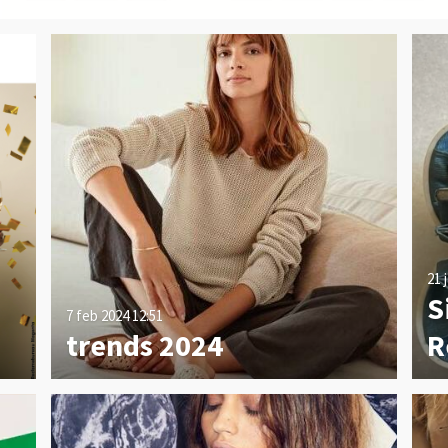
21 
S
7 feb 2024
12:51
trends 2024
R