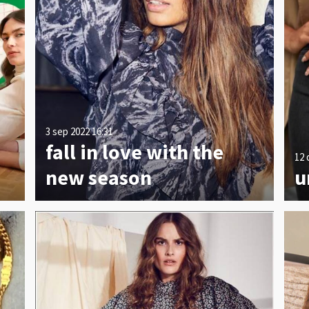
3 sep 2022
16:31
fall in love with the
12 
new season
u