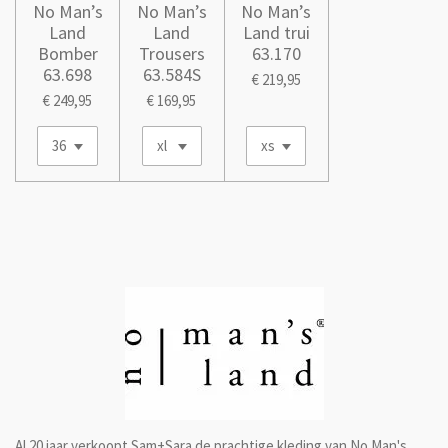
No Man’s
No Man’s
No Man’s
Land
Land
Land trui
Bomber
Trousers
63.170
63.698
63.584S
€ 219,95
€ 249,95
€ 169,95
Al 20 jaar verkoopt Sam+Sara de prachtige kleding van No Man's