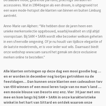
accessoires. Wat in 1994 begon als een droom, is uitgegroeid tot
een ware mode-hotspot die klanten van binnen en buiten Limburg
aantrekt.
Anne-Marie van Alphen:: “We hebben door de jaren heen een
unieke merkenselectie opgebouwd, waarbij kwaliteit en stijl altijd
vooropstaan. Bij SAM + SARA wordt elke bezoeker welkom geheten
in een sfeervolle omgeving. Of je nu houdt van tijdloze elegantie of
de laatste modetrends, er is voor ieder wat wils. Daarnaast biedt
onze webshop www.sam-sara.nl het gemak om deze exclusieve
merken online te bestellen."
Alle klanten ontvingen op deze dag een mooi goodie bag …
en er worden in december nog lootjes getrokken na de
feestdagen…
Dan kunnen onze klanten een cadeaubon twv
van €50 winnen of een mooi leren tasje van no man’s land …
een mooie blouse van Desoto enz enz. Vier
30 jaar met ons
mee en kom langs bij SAM + SARA in onze karakteristieke
winkel in het hart van Sittard en ontdek waarom onze