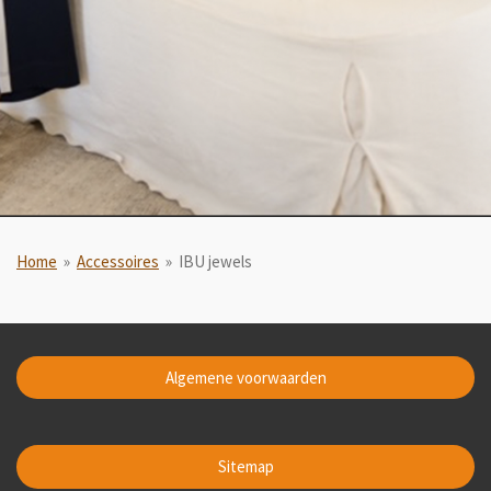
Home
»
Accessoires
»
IBU jewels
Algemene voorwaarden
Sitemap