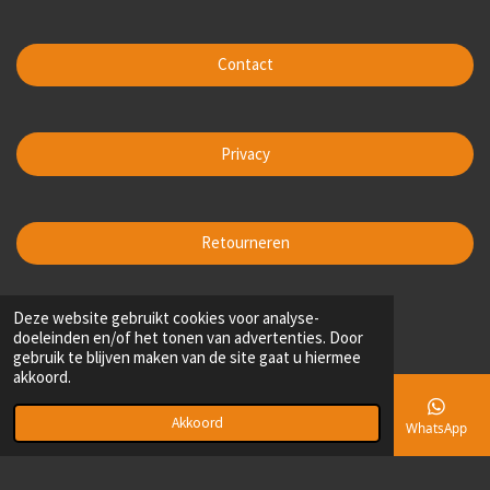
Contact
Privacy
Retourneren
1
2
3
4
5
Deze website gebruikt cookies voor analyse-
S
R
doeleinden en/of het tonen van advertenties. Door
t
s
s
s
s
s
a
200 stemmen
gebruik te blijven maken van de site gaat u hiermee
e
t
t
t
t
t
t
akkoord.
m
i
e
e
e
e
e
m
n
e
r
r
r
r
r
Akkoord
E-mailadres
Telefoonnummer
Kaart
Facebook
WhatsApp
g
n
F
I
r
r
r
r
:
a
n
© 2024 Sam+Sara by Ann
e
e
e
e
c
s
3