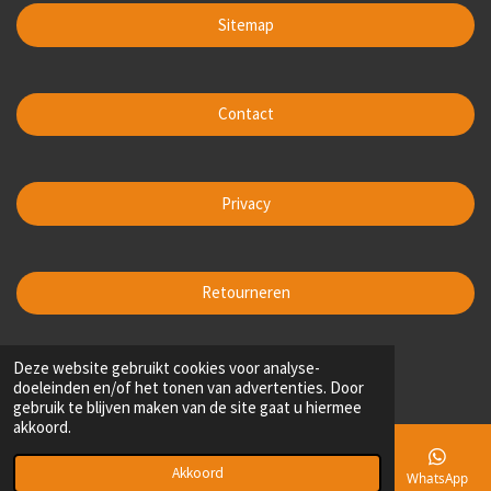
Sitemap
Contact
Privacy
Retourneren
1
2
3
4
5
Deze website gebruikt cookies voor analyse-
S
R
doeleinden en/of het tonen van advertenties. Door
t
s
s
s
s
s
a
200 stemmen
gebruik te blijven maken van de site gaat u hiermee
e
t
t
t
t
t
t
akkoord.
m
i
e
e
e
e
e
m
n
e
r
r
r
r
r
Akkoord
E-mailadres
Telefoonnummer
Kaart
Facebook
WhatsApp
g
n