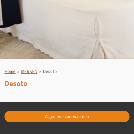
Home
»
MERKEN
»
Desoto
Desoto
Algemene voorwaarden