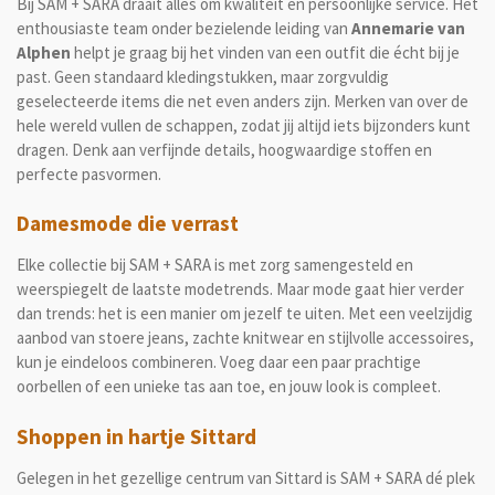
Bij SAM + SARA draait alles om kwaliteit en persoonlijke service. Het
enthousiaste team onder bezielende leiding van
Annemarie van
Alphen
helpt je graag bij het vinden van een outfit die écht bij je
past. Geen standaard kledingstukken, maar zorgvuldig
geselecteerde items die net even anders zijn. Merken van over de
hele wereld vullen de schappen, zodat jij altijd iets bijzonders kunt
dragen. Denk aan verfijnde details, hoogwaardige stoffen en
perfecte pasvormen.
Damesmode die verrast
Elke collectie bij SAM + SARA is met zorg samengesteld en
weerspiegelt de laatste modetrends. Maar mode gaat hier verder
dan trends: het is een manier om jezelf te uiten. Met een veelzijdig
aanbod van stoere jeans, zachte knitwear en stijlvolle accessoires,
kun je eindeloos combineren. Voeg daar een paar prachtige
oorbellen of een unieke tas aan toe, en jouw look is compleet.
Shoppen in hartje Sittard
Gelegen in het gezellige centrum van Sittard is SAM + SARA dé plek