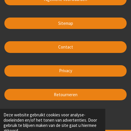
Sitemap
Contact
Privacy
Retourneren
1
2
3
4
5
Deze website gebruikt cookies voor analyse-
S
R
doeleinden en/of het tonen van advertenties. Door
t
s
s
s
s
s
a
200 stemmen
gebruik te blijven maken van de site gaat u hiermee
e
t
t
t
t
t
t
akkoord.
m