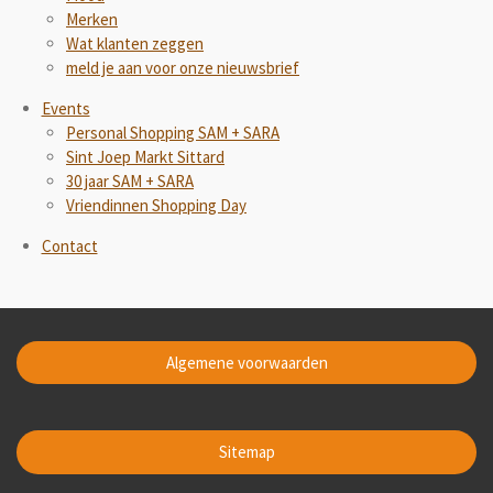
Merken
Wat klanten zeggen
meld je aan voor onze nieuwsbrief
Events
Personal Shopping SAM + SARA
Sint Joep Markt Sittard
30 jaar SAM + SARA
Vriendinnen Shopping Day
Contact
Algemene voorwaarden
Sitemap