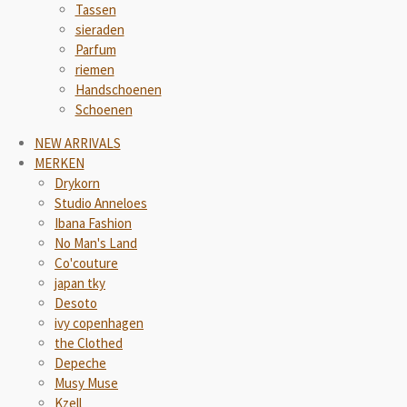
Tassen
sieraden
Parfum
riemen
Handschoenen
Schoenen
NEW ARRIVALS
MERKEN
Drykorn
Studio Anneloes
Ibana Fashion
No Man's Land
Co'couture
japan tky
Desoto
ivy copenhagen
the Clothed
Depeche
Musy Muse
Kzell