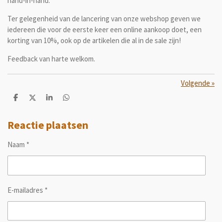
hand-in-hand.
Ter gelegenheid van de lancering van onze webshop geven we
iedereen die voor de eerste keer een online aankoop doet, een
korting van 10%, ook op de artikelen die al in de sale zijn!
Feedback van harte welkom.
Volgende
»
D
D
S
D
e
e
h
e
l
e
a
l
e
l
r
e
Reactie plaatsen
n
e
n
Naam *
E-mailadres *