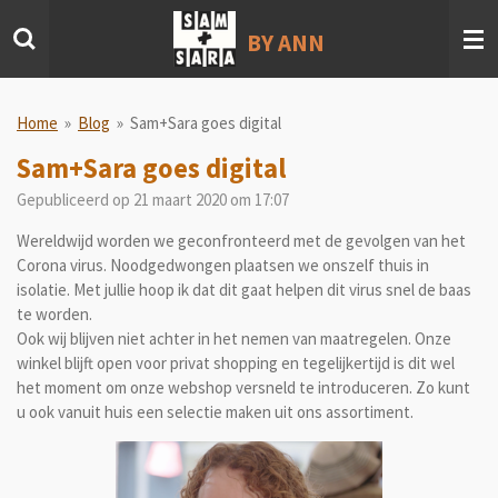
Ga
BY ANN
direct
naar
de
hoofdinhoud
Home
»
Blog
»
Sam+Sara goes digital
Sam+Sara goes digital
Gepubliceerd op 21 maart 2020 om 17:07
Wereldwijd worden we geconfronteerd met de gevolgen van het
Corona virus. Noodgedwongen plaatsen we onszelf thuis in
isolatie. Met jullie hoop ik dat dit gaat helpen dit virus snel de baas
te worden.
Ook wij blijven niet achter in het nemen van maatregelen. Onze
winkel blijft open voor privat shopping en tegelijkertijd is dit wel
het moment om onze webshop versneld te introduceren. Zo kunt
u ook vanuit huis een selectie maken uit ons assortiment.