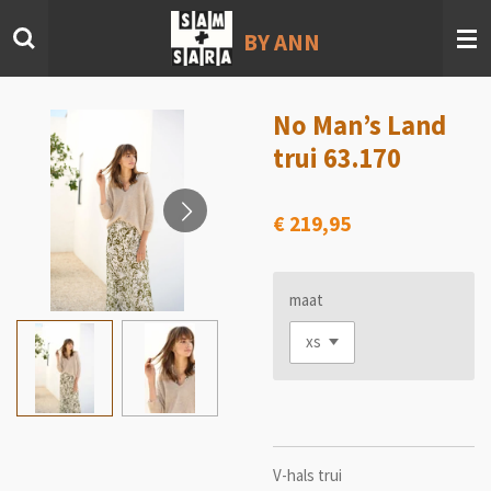
Ga
BY ANN
direct
naar
de
hoofdinhoud
No Man’s Land
trui 63.170
€ 219,95
maat
V-hals trui