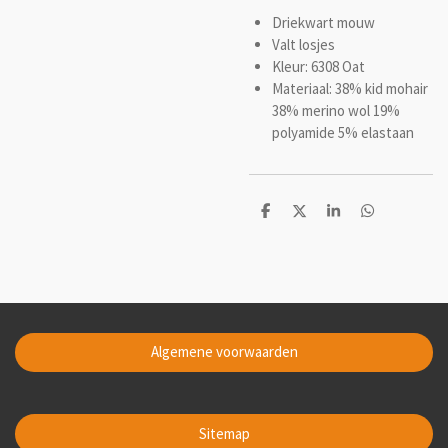
Driekwart mouw
Valt losjes
Kleur: 6308 Oat
Materiaal: 38% kid mohair
38% merino wol 19%
polyamide 5% elastaan
D
D
S
D
e
e
h
e
l
e
a
l
e
l
r
e
n
e
n
Algemene voorwaarden
Sitemap