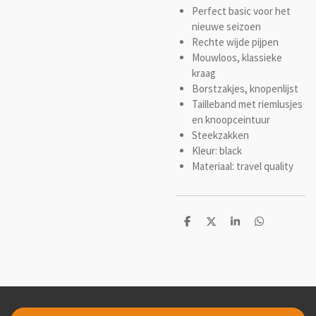
Perfect basic voor het
nieuwe seizoen
Rechte wijde pijpen
Mouwloos, klassieke
kraag
Borstzakjes, knopenlijst
Tailleband met riemlusjes
en knoopceintuur
Steekzakken
Kleur: black
Materiaal: travel quality
D
D
S
D
e
e
h
e
l
e
a
l
e
l
r
e
n
e
n