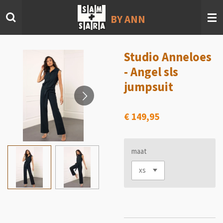
Ga
BY ANN
direct
naar
de
hoofdinhoud
Studio Anneloes
- Angel sls
jumpsuit
€ 149,95
maat