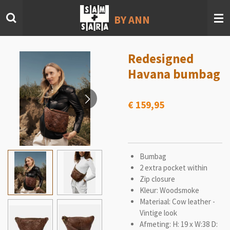
Ga
BY ANN
direct
naar
de
hoofdinhoud
Redesigned
Havana bumbag
€ 159,95
Bumbag
2 extra pocket within
Zip closure
Kleur: Woodsmoke
Materiaal: Cow leather -
Vintige look
Afmeting: H: 19 x W:38 D: