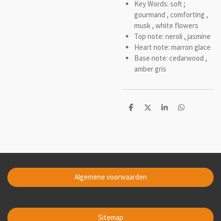
Key Words: soft ;
gourmand , comforting ,
musk , white flowers
Top note: neroli , jasmine
Heart note: marron glace
Base note: cedarwood ,
amber gris
D
D
S
D
e
e
h
e
l
e
a
l
e
l
r
e
n
e
n
Algemene voorwaarden
Sitemap