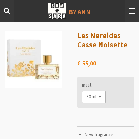
Ga
BY ANN
direct
naar
de
hoofdinhoud
Les Nereides
Casse Noisette
€ 55,00
maat
New fragrance