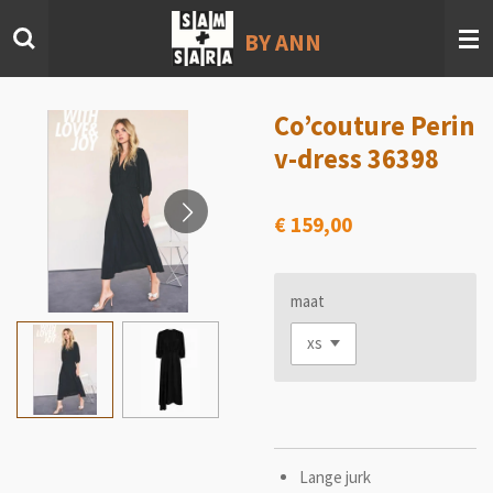
Ga
BY ANN
direct
naar
de
hoofdinhoud
Co’couture Perin
v-dress 36398
€ 159,00
maat
Lange jurk