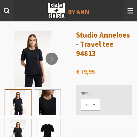
Ga
BY ANN
direct
naar
de
hoofdinhoud
Studio Anneloes
- Travel tee
94813
€ 79,95
maat