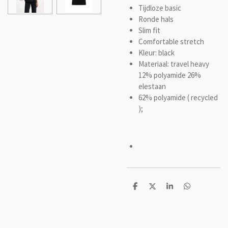
Tijdloze basic
Ronde hals
Slim fit
Comfortable stretch
Kleur: black
Materiaal: travel heavy
12% polyamide 26%
elestaan
62% polyamide ( recycled
);
D
D
S
D
e
e
h
e
l
e
a
l
e
l
r
e
n
e
n