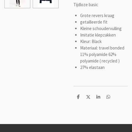
Tijdloze basic
Grote revers kraag
getailleerde fit
Kleine schoudervulling
Imitatie klepzakken
Kleur: Black
Materiaal: travel bonded
11% polyamide 62%
polyamide ( recycled )
27% elastaan
D
D
S
D
e
e
h
e
l
e
a
l
e
l
r
e
n
e
n