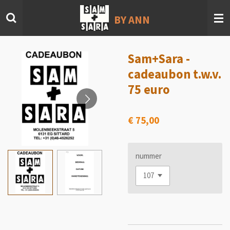
Ga
BY ANN
direct
naar
de
hoofdinhoud
Sam+Sara -
cadeaubon t.w.v.
75 euro
€ 75,00
nummer