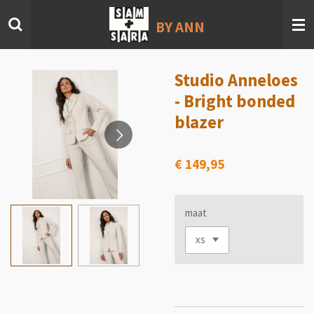
Ga
BY ANN
direct
naar
de
hoofdinhoud
Studio Anneloes
- Bright bonded
blazer
€ 149,95
maat