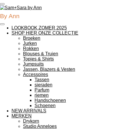
Ga
direct
By Ann
naar
de
hoofdinhoud
LOOKBOOK ZOMER 2025
SHOP HIER ONZE COLLECTIE
Broeken
Jurken
Rokken
Blouses & Truien
Topjes & Shirts
Jumpsuits
Jassen, Blazers & Vesten
Accessoires
Tassen
sieraden
Parfum
riemen
Handschoenen
Schoenen
NEW ARRIVALS
MERKEN
Drykorn
Studio Anneloes