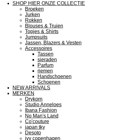
SHOP HIER ONZE COLLECTIE
Broeken
Jurken
Rokken
Blouses & Truien
Topjes & Shirts
Jumpsuits
Jassen, Blazers & Vesten
Accessoires
Tassen
sieraden
Parfum
riemen
Handschoenen
Schoenen
NEW ARRIVALS
MERKEN
Drykorn
Studio Anneloes
Ibana Fashion
No Man's Land
Co'couture
japan tky
Desoto
ivy copenhagen