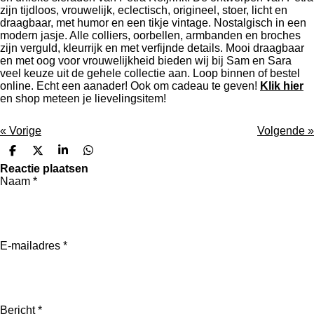
zijn tijdloos, vrouwelijk, eclectisch, origineel, stoer, licht en
draagbaar, met humor en een tikje vintage. Nostalgisch in een
modern jasje. Alle colliers, oorbellen, armbanden en broches
zijn verguld, kleurrijk en met verfijnde details. Mooi draagbaar
en met oog voor vrouwelijkheid bieden wij bij Sam en Sara
veel keuze uit de gehele collectie aan. Loop binnen of bestel
online. Echt een aanader! Ook om cadeau te geven!
Klik hier
en shop meteen je lievelingsitem!
«
Vorige
Volgende
»
D
D
S
D
e
e
h
e
Reactie plaatsen
l
e
a
l
Naam *
e
l
r
e
n
e
n
E-mailadres *
Bericht *