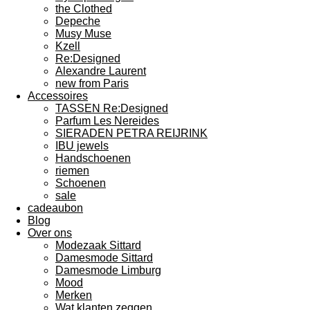
the Clothed
Depeche
Musy Muse
Kzell
Re:Designed
Alexandre Laurent
new from Paris
Accessoires
TASSEN Re:Designed
Parfum Les Nereides
SIERADEN PETRA REIJRINK
IBU jewels
Handschoenen
riemen
Schoenen
sale
cadeaubon
Blog
Over ons
Modezaak Sittard
Damesmode Sittard
Damesmode Limburg
Mood
Merken
Wat klanten zeggen