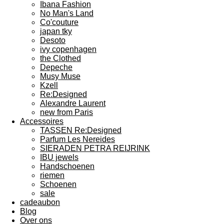
Ibana Fashion
No Man's Land
Co'couture
japan tky
Desoto
ivy copenhagen
the Clothed
Depeche
Musy Muse
Kzell
Re:Designed
Alexandre Laurent
new from Paris
Accessoires
TASSEN Re:Designed
Parfum Les Nereides
SIERADEN PETRA REIJRINK
IBU jewels
Handschoenen
riemen
Schoenen
sale
cadeaubon
Blog
Over ons